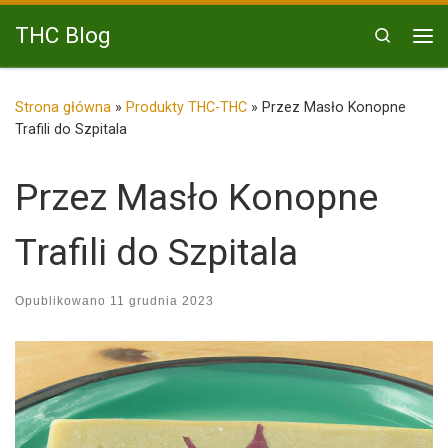
Przejdź do treści
THC Blog
Search
Me
Strona główna
»
Produkty THC-THC
»
Przez Masło Konopne
Trafili do Szpitala
Przez Masło Konopne
Trafili do Szpitala
Opublikowano
11 grudnia 2023