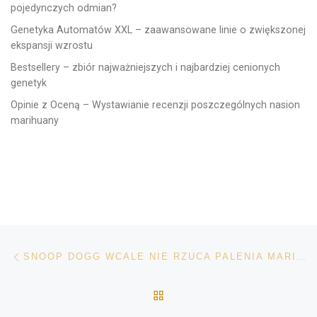
pojedynczych odmian?
Genetyka Automatów XXL – zaawansowane linie o zwiększonej
ekspansji wzrostu
Bestsellery – zbiór najważniejszych i najbardziej cenionych
genetyk
Opinie z Oceną – Wystawianie recenzji poszczególnych nasion
marihuany
Nawigacja wpisu
Poprzedni wpis
SNOOP DOGG WCALE NIE RZUCA PALENIA MARIHUANY
POWRÓT DO LISTY POS