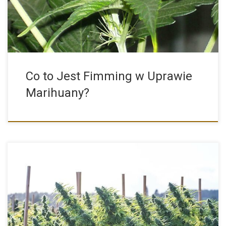
Co to Jest Fimming w Uprawie
Marihuany?
Nasiona marihuany outdoor to dokładnie kategoria odmian
konopi przeznaczonych do […]