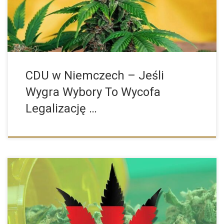
CDU w Niemczech – Jeśli
Wygra Wybory To Wycofa
Legalizację …
Niemcy legalizują marihuanę – ile marihuany można mieć teraz