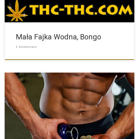
Mała Fajka Wodna, Bongo
1 komentarz
Czy to prawda że odchudzanie może być wspomagane
marihuaną? Na […]