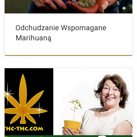
Odchudzanie Wspomagane
Marihuaną
W dni 6, 7, 8, listopada 2015 w Pradze odbył […]