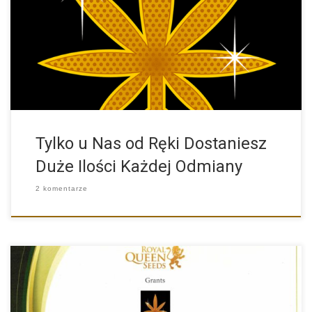
Szukasz większej ilości nasion konopi? Potrzebujesz 100
paczek jednej odmiany […]
Tylko u Nas od Ręki Dostaniesz
Duże Ilości Każdej Odmiany
2 komentarze