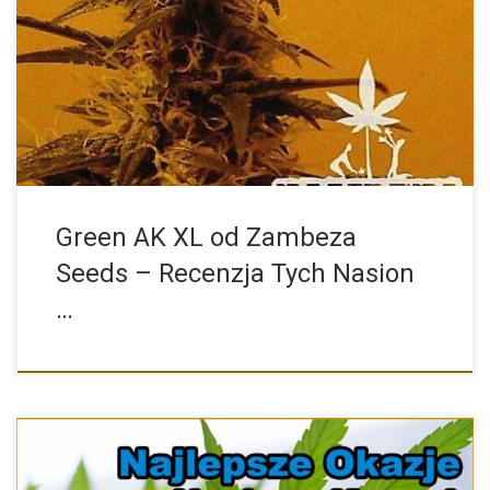
Zambeza Seeds to znany i ceniony producent nasion konopi,
który […]
Green AK XL od Zambeza
Seeds – Recenzja Tych Nasion
…