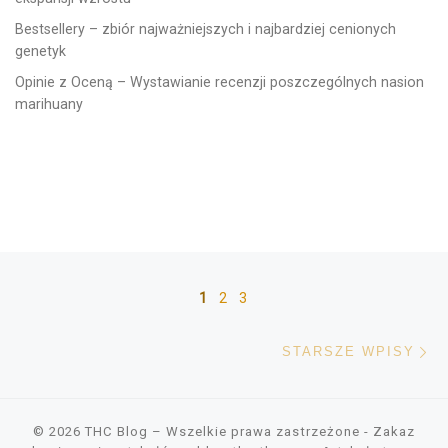
Bestsellery – zbiór najważniejszych i najbardziej cenionych
genetyk
Opinie z Oceną – Wystawianie recenzji poszczególnych nasion
marihuany
Nawigacja po wpisach
1
2
3
St
STARSZE WPISY
© 2026
THC Blog
– Wszelkie prawa zastrzeżone
- Zakaz