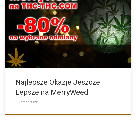
MerryWeed to nasza specjalna oferta, którą uruchamiamy z
okazji Świąt […]
Najlepsze Okazje Jeszcze
Lepsze na MerryWeed
2 komentarze