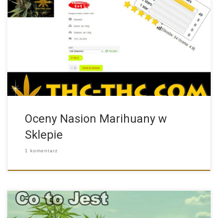
W naszym sklepie jakiś czas temu pojawiła się nowa
funkcjonalność, […]
Oceny Nasion Marihuany w
Sklepie
1 komentarz