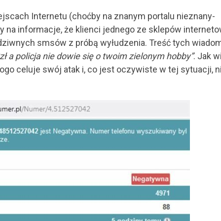
iejscach Internetu (choćby na znanym portalu nieznany-
śmy na informacje, że klienci jednego ze sklepów internet
 dziwnych smsów z próbą wyłudzenia. Treść tych wiado
ł a policja nie dowie się o twoim zielonym hobby”
. Jak w
go celuje swój atak i, co jest oczywiste w tej sytuacji, n