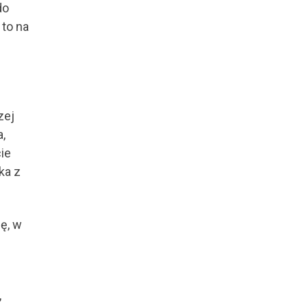
do
 to na
zej
,
ie
ka z
ę, w
,