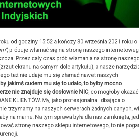
oku od godziny 15:52 a kończy 30 września 2021 roku o
em”
, próbuje włamać się na stronę naszego internetowe
uszcza. Przez cały czas prób włamania na stronę naszeg
zrzut ekranu na samym dole artykułu), a nasze narzędzi
atego też nie udaje mu się złamać nawet naszych
by jakimś cudem mu się to udało, to byłby mocno
rze nie znajduje się dosłownie NIC
, co mogłoby okazać
DANE KLIENTÓW. My, jako profesjonalna i dbająca o
 nie trzymamy na naszych serwerach żadnych danych, w
aby na marne. Na tym sprawa była dla nas zamknięta, je
akować stronę naszego sklepu internetowego, to nie poga
rencji.