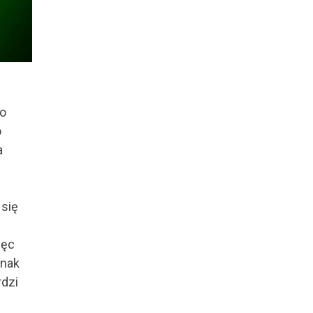
go
o
a
 się
ięc
dnak
rdzi