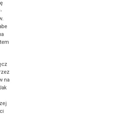
ię
-
w.
łabe
na
ktem
ręcz
przez
w na
Jak
zej
ci