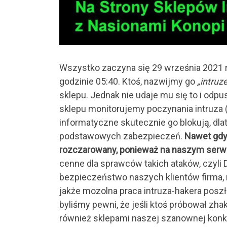
Wszystko zaczyna się 29 września 2021 r
godzinie 05:40. Ktoś, nazwijmy go
„intruz
sklepu. Jednak nie udaje mu się to i odp
sklepu monitorujemy poczynania intruza (
informatyczne skutecznie go blokują, dl
podstawowych zabezpieczeń.
Nawet gdy
rozczarowany, ponieważ na naszym serwe
cenne dla sprawców takich ataków, czyli 
bezpieczeństwo naszych klientów firma,
jakże mozolna praca intruza-hakera poszł
byliśmy pewni, że jeśli ktoś próbował zh
również sklepami naszej szanownej konku