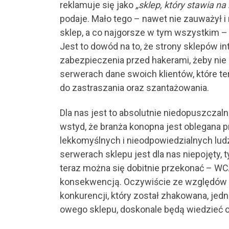
reklamuje się jako
„sklep, który stawia n
podaje. Mało tego – nawet nie zauważył i 
sklep, a co najgorsze w tym wszystkim – n
Jest to dowód na to, że strony sklepów i
zabezpieczenia przed hakerami, żeby nie 
serwerach dane swoich klientów, które te
do zastraszania oraz szantażowania.
Dla nas jest to absolutnie niedopuszczal
wstyd, że branża konopna jest oblegana p
lekkomyślnych i nieodpowiedzialnych lu
serwerach sklepu jest dla nas niepojęty, t
teraz można się dobitnie przekonać – WCA
konsekwencją. Oczywiście ze względów 
konkurencji, który został zhakowana, jed
owego sklepu, doskonale będą wiedzieć o 