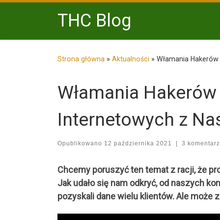
Przejdź do treści
THC Blog
Strona główna
»
Aktualności
»
Włamania Hakerów 
Włamania Hakerów 
Internetowych z Na
Opublikowano
12 października 2021
|
3 komentar
Chcemy poruszyć ten temat z racji, że 
Jak udało się nam odkryć, od naszych ko
pozyskali dane wielu klientów. Ale może 