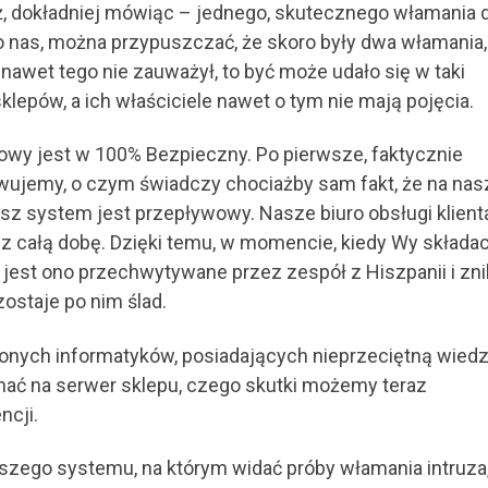
, dokładniej mówiąc – jednego, skutecznego włamania 
o nas, można przypuszczać, że skoro były dwa włamania,
p nawet tego nie zauważył, to być może udało się w taki
epów, a ich właściciele nawet o tym nie mają pojęcia.
towy jest w 100% Bezpieczny. Po pierwsze, faktycznie
owujemy, o czym świadczy chociażby sam fakt, że na nas
asz system jest przepływowy. Nasze biuro obsługi klienta
zez całą dobę. Dzięki temu, w momencie, kiedy Wy składac
jest ono przechwytywane przez zespół z Hiszpanii i zni
zostaje po nim ślad.
nych informatyków, posiadających nieprzeciętną wiedz
ać na serwer sklepu, czego skutki możemy teraz
ncji.
szego systemu, na którym widać próby włamania intruza