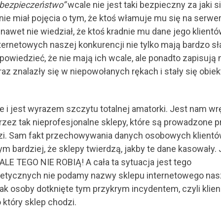
a bezpieczeństwo”
wcale nie jest taki bezpieczny za jaki s
nie miał pojęcia o tym, że ktoś włamuje mu się na serwer
awet nie wiedział, że ktoś kradnie mu dane jego klientó
nternetowych naszej konkurencji nie tylko mają bardzo s
powiedzieć, że nie mają ich wcale, ale ponadto zapisują 
raz znalazły się w niepowołanych rękach i stały się obie
ne i jest wyrazem szczytu totalnej amatorki. Jest nam w
rzez tak nieprofesjonalne sklepy, które są prowadzone 
dzi. Sam fakt przechowywania danych osobowych klientó
ym bardziej, że sklepy twierdzą, jakby te dane kasowały. 
LE TEGO NIE ROBIĄ! A cała ta sytuacja jest tego
etycznych nie podamy nazwy sklepu internetowego nas
nak osoby dotknięte tym przykrym incydentem, czyli klien
który sklep chodzi.