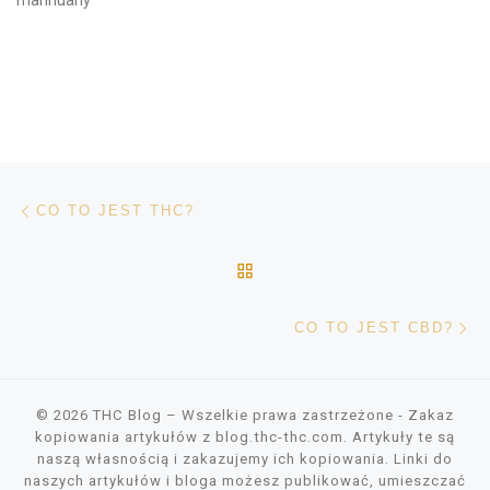
Nawigacja wpisu
Poprzedni wpis
CO TO JEST THC?
POWRÓT DO LISTY POS
Na
CO TO JEST CBD?
© 2026
THC Blog
– Wszelkie prawa zastrzeżone
- Zakaz
kopiowania artykułów z blog.thc-thc.com. Artykuły te są
naszą własnością i zakazujemy ich kopiowania. Linki do
naszych artykułów i bloga możesz publikować, umieszczać