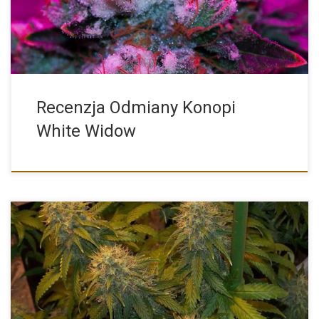
Recenzja Odmiany Konopi
White Widow
Skunk jest bez wątpienia jedną z najbardziej znanych odmian
marihuany […]