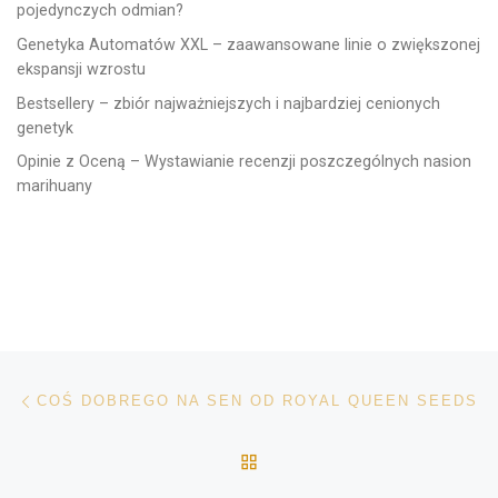
pojedynczych odmian?
Genetyka Automatów XXL – zaawansowane linie o zwiększonej
ekspansji wzrostu
Bestsellery – zbiór najważniejszych i najbardziej cenionych
genetyk
Opinie z Oceną – Wystawianie recenzji poszczególnych nasion
marihuany
Nawigacja wpisu
Poprzedni wpis
COŚ DOBREGO NA SEN OD ROYAL QUEEN SEEDS
POWRÓT DO LISTY POS