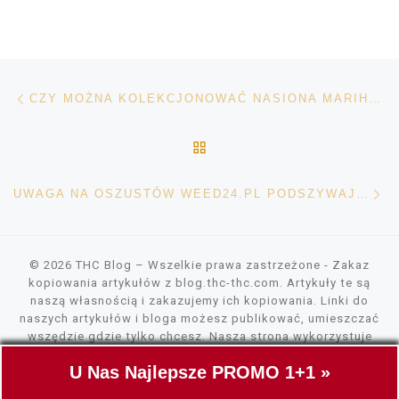
Nawigacja wpisu
Poprzedni wpis
CZY MOŻNA KOLEKCJONOWAĆ NASIONA MARIHUANY?
POWRÓT DO LISTY POS
Na
UWAGA NA OSZUSTÓW WEED24.PL PODSZYWAJĄCYCH SIĘ POD NASZĄ FIRMĘ
© 2026
THC Blog
– Wszelkie prawa zastrzeżone
- Zakaz
kopiowania artykułów z blog.thc-thc.com. Artykuły te są
naszą własnością i zakazujemy ich kopiowania. Linki do
naszych artykułów i bloga możesz publikować, umieszczać
wszędzie gdzie tylko chcesz. Nasza strona wykorzystuje
pliki cookies, tylko do szybszego wczytywania zawartości.
U Nas Najlepsze PROMO 1+1 »
Nie gromadzimy żadnych danych.