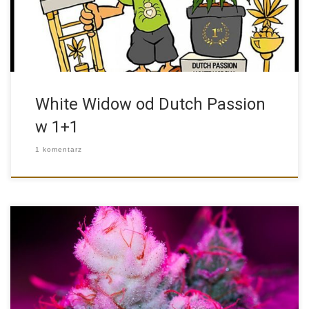
White Widow od Dutch Passion
w 1+1
1 komentarz
White Widow to jedna z najbardziej znanych i popularnych
odmian […]