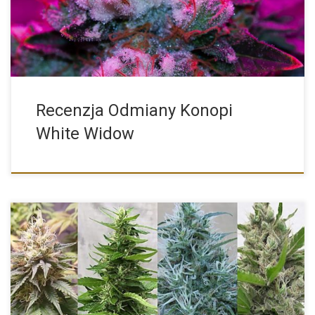
Recenzja Odmiany Konopi
White Widow
Obecnie na rynku konopnym mamy niezliczoną ilość nasion
marihuany różnych […]