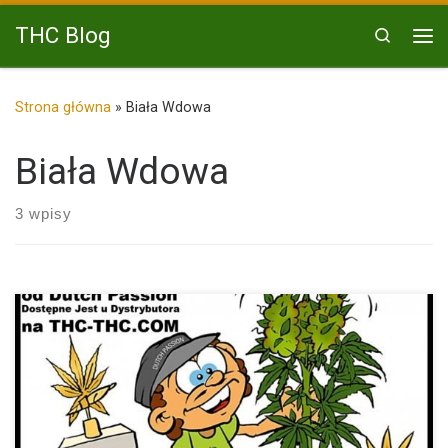
Przejdź do treści
THC Blog
Search
Me
Strona główna
»
Biała Wdowa
Biała Wdowa
3 wpisy
White Widow oferowana przez firmę Dutch Passion to
zdecydowanie produkt […]