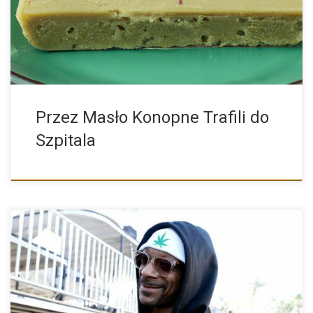
wiedzieć? Masło […]
Przez Masło Konopne Trafili do
Szpitala
Snoop Dogg, legenda hip-hopu i jednocześnie wielki miłośnik
marihuany, niedawno […]