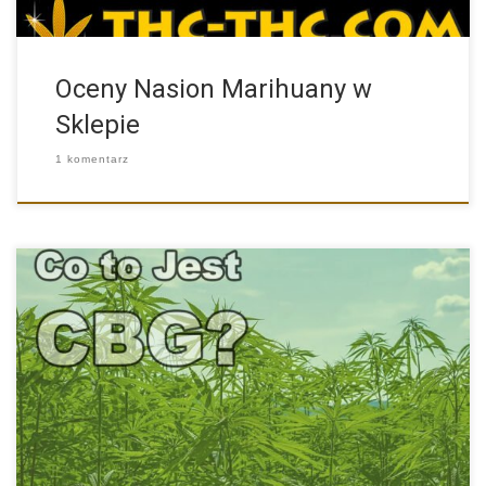
Oceny Nasion Marihuany w
Sklepie
1 komentarz
CBG Oraz Efekty Jego Stosowania Kannabigerol, zwany CBG jest
mniej […]