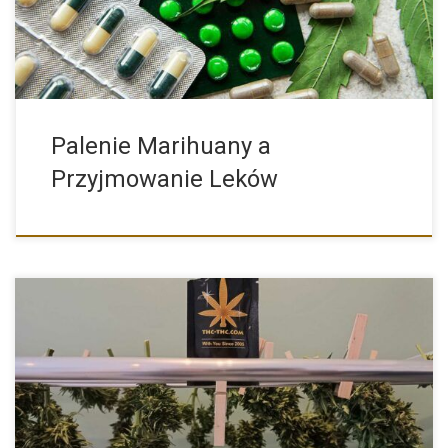
Palenie Marihuany a
Przyjmowanie Leków
Suszenie ściętych roślin konopi to kwestia, która interesuje
naprawdę dużą […]