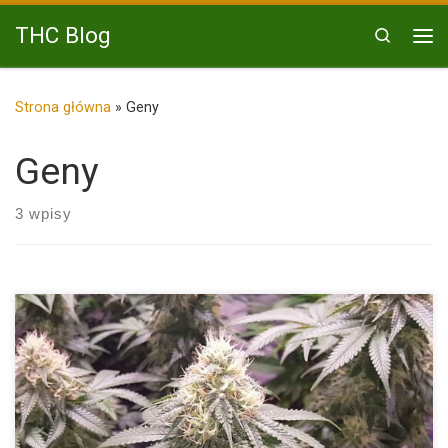
Przejdź do treści
THC Blog
Search
Me
Strona główna
»
Geny
Geny
3 wpisy
Jednymi z najpopularniejszych i najbardziej rozpoznawalnych
odmian konopi na świecie […]