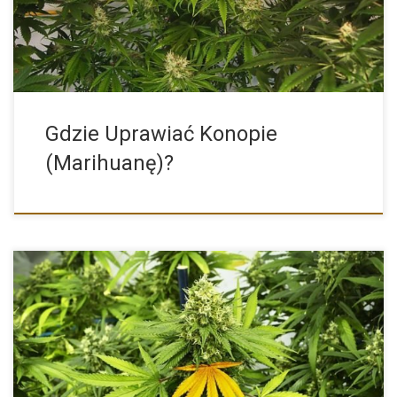
Gdzie Uprawiać Konopie
(Marihuanę)?
Ważną informacją, z którą muszą wszyscy zainteresowani się
zapoznać to […]