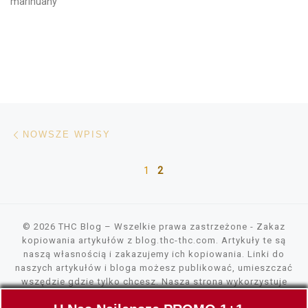
marihuany
Nawigacja po wpisach
Nowsze wpisy
NOWSZE WPISY
1
2
© 2026
THC Blog
– Wszelkie prawa zastrzeżone
- Zakaz
kopiowania artykułów z blog.thc-thc.com. Artykuły te są
naszą własnością i zakazujemy ich kopiowania. Linki do
naszych artykułów i bloga możesz publikować, umieszczać
wszędzie gdzie tylko chcesz. Nasza strona wykorzystuje
pliki cookies, tylko do szybszego wczytywania zawartości.