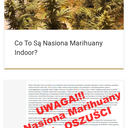
Co To Są Nasiona Marihuany
Indoor?
Uwaga na nasiona marihuany z ogłoszeń na OLX. Już jakiś […]