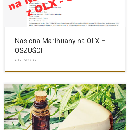
Nasiona Marihuany na OLX –
OSZUŚCI
2 komentarze
Pożywienie konopne wykorzystywana w spożywce zrobiona jest
z pozyskanych wcześniej […]