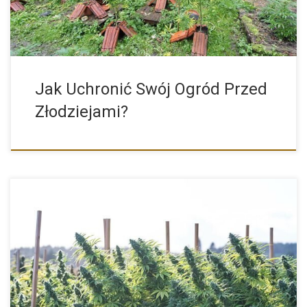
Jak Uchronić Swój Ogród Przed
Złodziejami?
Nasiona marihuany outdoor to dokładnie kategoria odmian
konopi przeznaczonych do […]