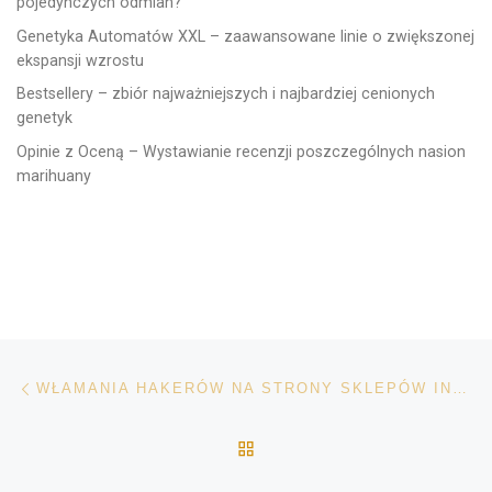
pojedynczych odmian?
Genetyka Automatów XXL – zaawansowane linie o zwiększonej
ekspansji wzrostu
Bestsellery – zbiór najważniejszych i najbardziej cenionych
genetyk
Opinie z Oceną – Wystawianie recenzji poszczególnych nasion
marihuany
Nawigacja wpisu
Poprzedni wpis
WŁAMANIA HAKERÓW NA STRONY SKLEPÓW INTERNETOWYCH Z NASIONAMI
POWRÓT DO LISTY POS
Na