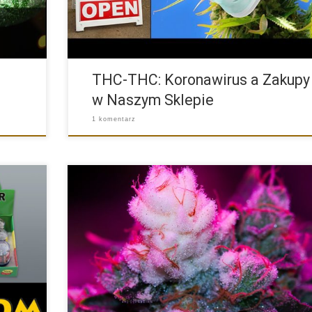
THC-THC: Koronawirus a Zakupy
w Naszym Sklepie
1 komentarz
ek do
White Widow to jedna z najbardziej znanych i popularnyc
odmian […]