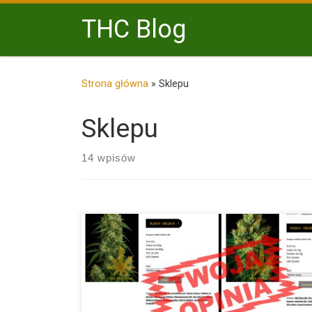
Przejdź do treści
THC Blog
Strona główna
»
Sklepu
Sklepu
14 wpisów
Nowa funkcja w sklepie THC-THC Rynek nasion mari
rozwija się […]