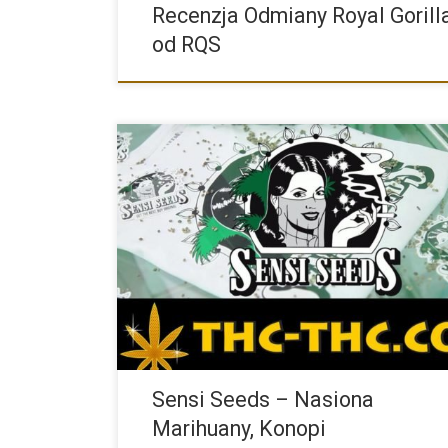
Recenzja Odmiany Royal Gorill
od RQS
W naszej ofercie sklepu pojawiły się nasiona marihua
Holenderskiego producenta […]
Sensi Seeds – Nasiona
Marihuany, Konopi