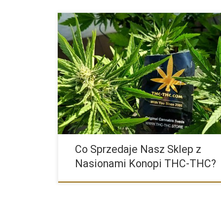
Głównym produktem naszego sklepu THC-THC są że
(feminizowane) nasiona. Konopie, […]
Co Sprzedaje Nasz Sklep z
Nasionami Konopi THC-THC?