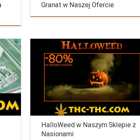
a
Granat w Naszej Ofercie
ny
Zapraszamy na HalloWeed do Naszego Sklepu z Nasion
Konopi W […]
HalloWeed w Naszym Sklepie z
Nasionami