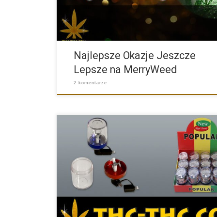
Najlepsze Okazje Jeszcze
Lepsze na MerryWeed
2 komentarze
W naszym sklepie pojawił się ostatnio ciekawy młyn
kruszenia […]