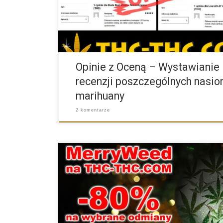
Opinie z Oceną – Wystawianie
recenzji poszczególnych nasio
marihuany
2 komentarze
MerryWeed to nasza specjalna oferta, którą urucham
okazji Świąt […]