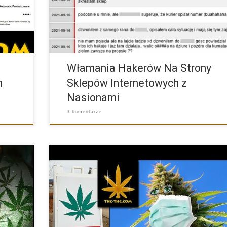
Włamania Hakerów Na Strony
n
Sklepów Internetowych z
Nasionami
3 komentarze
iamy z
Obecnie epidemia Koronawirusa nie ma żadnego wpływu
funkcjonowanie naszego […]