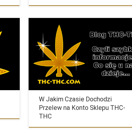
tronie
Wszystko zależy od tego gdzie przelew zostanie wykona
Przelew wykonany […]
W Jakim Czasie Dochodzi
Przelew na Konto Sklepu THC-
THC