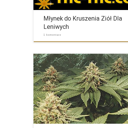
Młynek do Kruszenia Ziół Dla
Leniwych
1 komentarz
Charakterystyka Nasion Marihuany Odmiany Konopi R
Gorilla od Producenta Royal […]