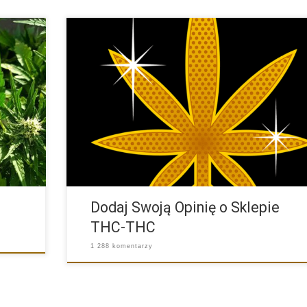
ńskie
Sklep THC-THC powstał w 2005 roku. Od samego pocz
dbaliśmy […]
Dodaj Swoją Opinię o Sklepie
THC-THC
1 288 komentarzy