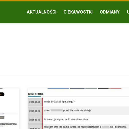
AKTUALNOŚCI
CIEKAWOSTKI
ODMIANY
huany
Chcemy poruszyć ten temat z racji, że problem może być