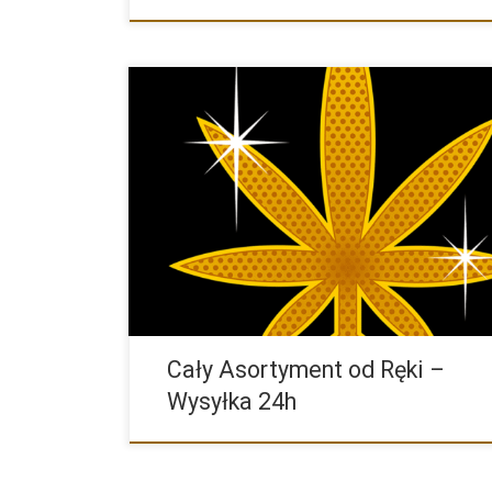
Cała oferta nasion marihuany którą mamy na naszej s
sklepu […]
Cały Asortyment od Ręki –
Wysyłka 24h