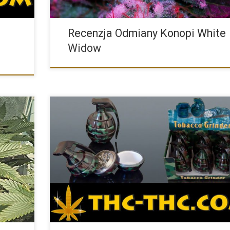
Recenzja Odmiany Konopi White
Widow
oyal
Spokojnie to tylko młynek do mielenia ziół i marihuany w 