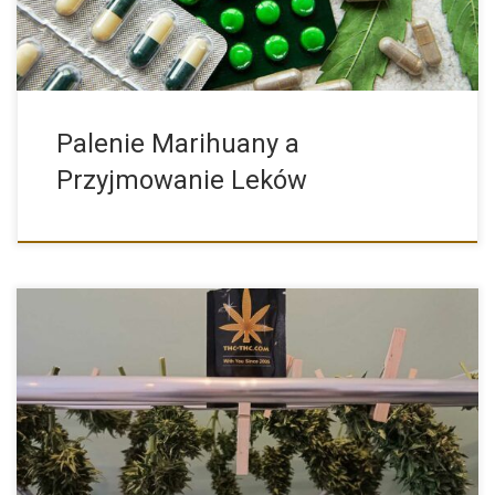
Palenie Marihuany a
Przyjmowanie Leków
Suszenie ściętych roślin konopi to kwestia, która interesuje
naprawdę dużą […]