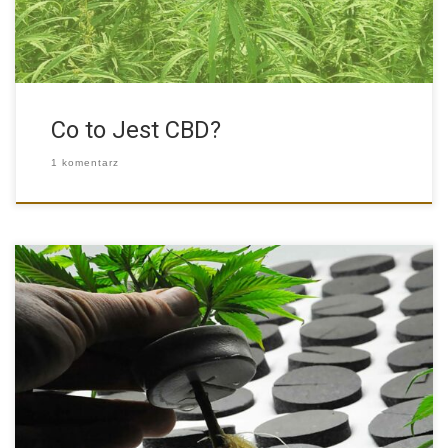
Co to Jest CBD?
1 komentarz
Niemal każdy z nas widział kiedyś odnóżkę jakiejkolwiek rośliny
domowej. […]