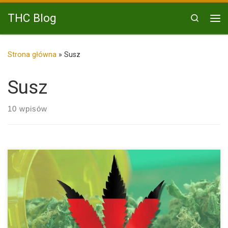
Przejdź do treści
THC Blog
Search
Me
Strona główna
»
Susz
Susz
10 wpisów
Niemcy legalizują marihuanę – ile marihuany można mieć teraz
przy […]