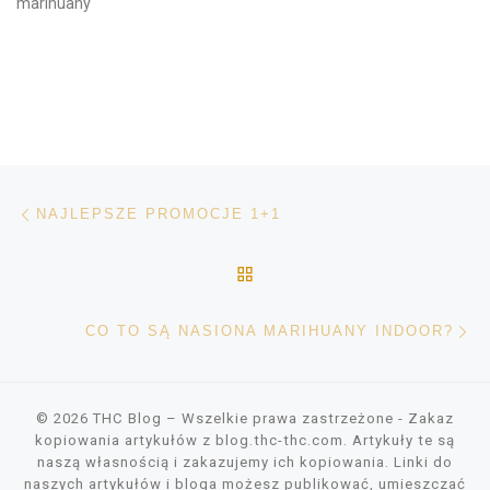
marihuany
Nawigacja wpisu
Poprzedni wpis
NAJLEPSZE PROMOCJE 1+1
POWRÓT DO LISTY POS
Na
CO TO SĄ NASIONA MARIHUANY INDOOR?
© 2026
THC Blog
– Wszelkie prawa zastrzeżone
- Zakaz
kopiowania artykułów z blog.thc-thc.com. Artykuły te są
naszą własnością i zakazujemy ich kopiowania. Linki do
naszych artykułów i bloga możesz publikować, umieszczać