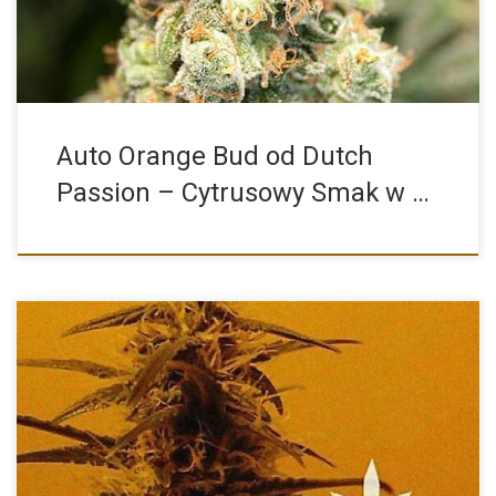
Auto Orange Bud od Dutch
Passion – Cytrusowy Smak w …
Zambeza Seeds to znany i ceniony producent nasion konopi,
który […]