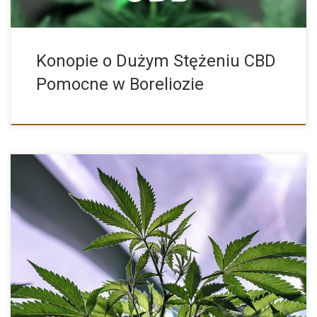
Konopie o Dużym Stężeniu CBD
Pomocne w Boreliozie
Kush to lokalna indica, która dała początek wielu szeroko
stosowanym […]