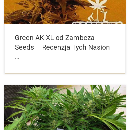
Green AK XL od Zambeza
Seeds – Recenzja Tych Nasion
…
To pytanie, które zadaje sobie wiele osób, które chcą rozpocząć
[…]