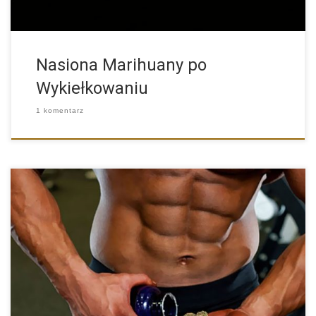
Nasiona Marihuany po
Wykiełkowaniu
1 komentarz
Czy to prawda że odchudzanie może być wspomagane
marihuaną? Na […]