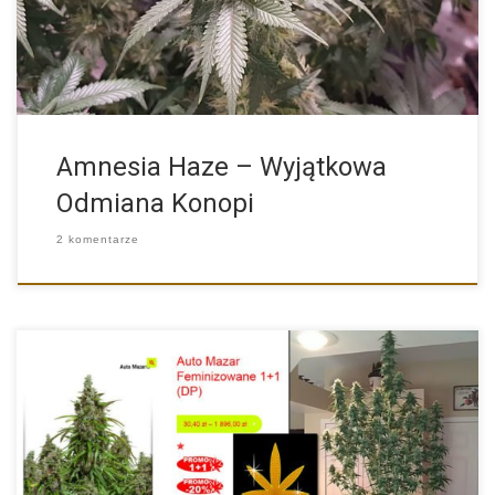
Amnesia Haze – Wyjątkowa
Odmiana Konopi
2 komentarze
Mamy dla was dodatkową Promocję na nasiona marihuany Auto
Mazar […]