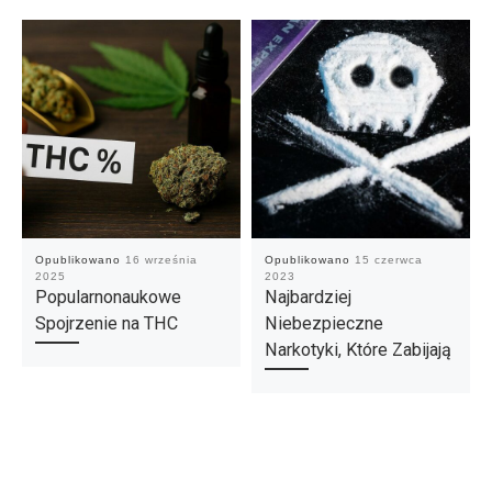
Opublikowano
16 września
Opublikowano
15 czerwca
2025
2023
Popularnonaukowe
Najbardziej
Spojrzenie na THC
Niebezpieczne
Narkotyki, Które Zabijają