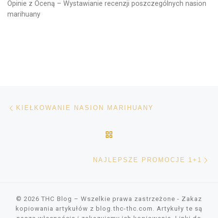
Opinie z Oceną – Wystawianie recenzji poszczególnych nasion
marihuany
Nawigacja wpisu
Poprzedni wpis
KIEŁKOWANIE NASION MARIHUANY
POWRÓT DO LISTY POS
Na
NAJLEPSZE PROMOCJE 1+1
© 2026
THC Blog
– Wszelkie prawa zastrzeżone
- Zakaz
kopiowania artykułów z blog.thc-thc.com. Artykuły te są