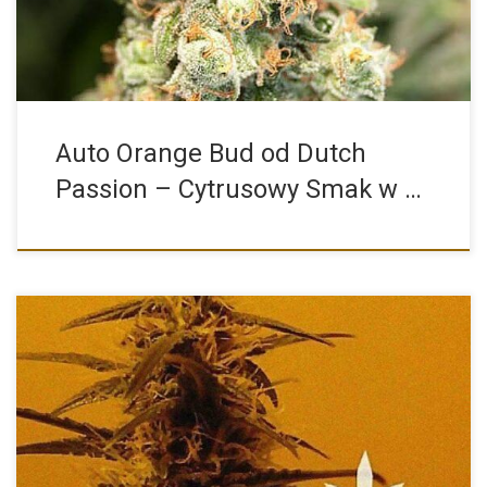
Auto Orange Bud od Dutch
Passion – Cytrusowy Smak w …
Zambeza Seeds to znany i ceniony producent nasion konopi,
który […]