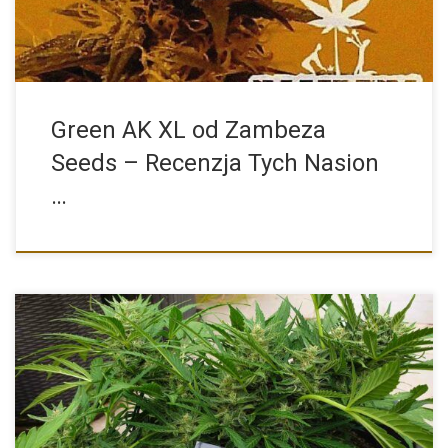
Green AK XL od Zambeza
Seeds – Recenzja Tych Nasion
…
To pytanie, które zadaje sobie wiele osób, które chcą rozpocząć
[…]