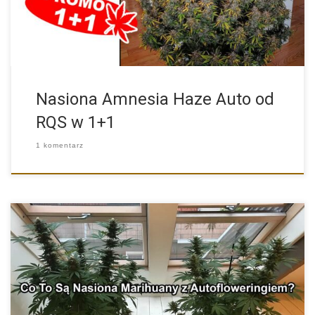
Nasiona Amnesia Haze Auto od
RQS w 1+1
1 komentarz
Cannabis Ruderalis jest rośliną szczególną. Od konopi indyjskiej i
siewnej […]