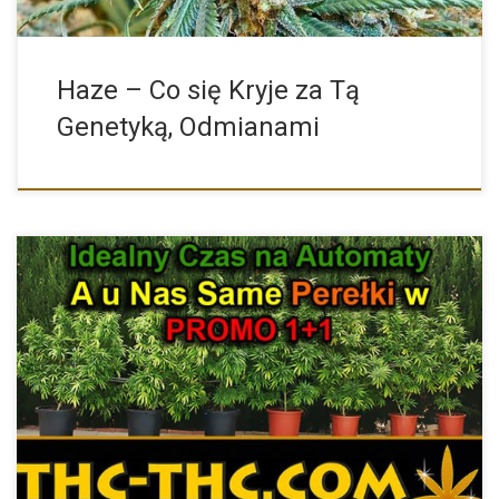
Haze – Co się Kryje za Tą
Genetyką, Odmianami
Miesiąc czerwiec to idealny czas na uprawę odmian z
autofloweringiem. […]