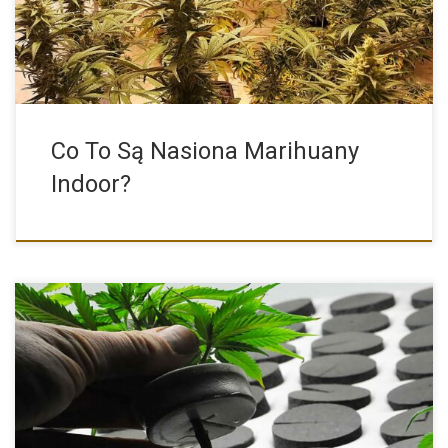
Co To Są Nasiona Marihuany
Indoor?
Niemal każdy z nas widział kiedyś odnóżkę jakiejkolwiek rośliny
domowej. […]