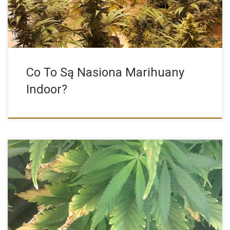
Co To Są Nasiona Marihuany
Indoor?
Do prawidłowego rozwoju konopie indyjskie potrzebują
niezbędnych pierwiastków tak jak […]