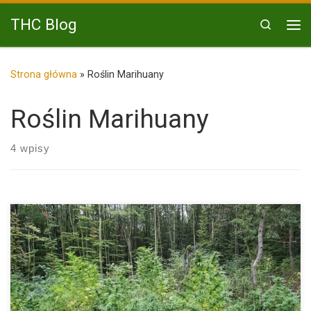
Przejdź do treści
THC Blog
Search
Me
Strona główna
»
Roślin Marihuany
Roślin Marihuany
4 wpisy
Sposoby na Złodziei Przy Uprawie Konopi Indyjskich na Dworze,
Czyli […]