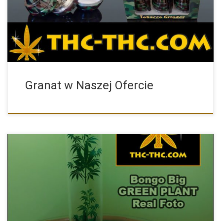
Granat w Naszej Ofercie
Fajka wodna – Bongo Big GREEN PLANT to przepiękna fajka […]