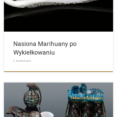
Nasiona Marihuany po
Wykiełkowaniu
1 komentarz
Spokojnie to tylko młynek do mielenia ziół i marihuany w […]