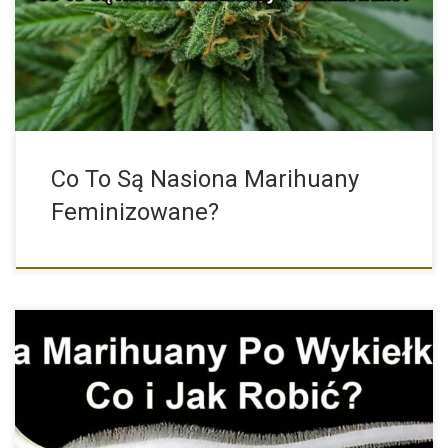
Do nie tak dawna uprawa marihuany to była pewnego rodzaju […]
Co To Są Nasiona Marihuany
Feminizowane?
Wykiełkowane Nasiona Marihuany i Konopi – Co i Jak z […]