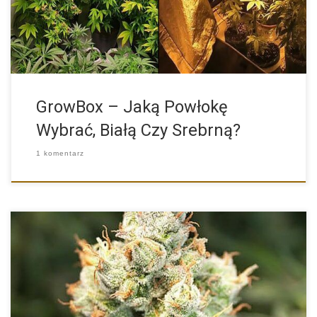
GrowBox – Jaką Powłokę
Wybrać, Białą Czy Srebrną?
1 komentarz
Auto Orange Bud od Dutch Passion to istna gratka dla […]