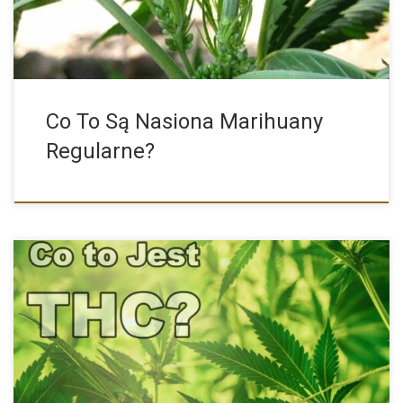
Co To Są Nasiona Marihuany
Regularne?
Marihuana to temat niezwykle kontrowersyjny. Jedni domagają
się jej całkowitej […]