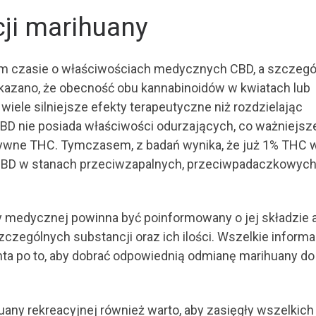
ji marihuany
nim czasie o właściwościach medycznych CBD, a szczegó
ykazano, że obecność obu kannabinoidów w kwiatach lub
wiele silniejsze efekty terapeutyczne niż rozdzielając
BD nie posiada właściwości odurzających, co ważniejsze
ktywne THC. Tymczasem, z badań wynika, że już 1% THC 
CBD w stanach przeciwzapalnych, przeciwpadaczkowych
 medycznej powinna być poinformowany o jej składzie 
zczególnych substancji oraz ich ilości. Wszelkie informa
jenta po to, aby dobrać odpowiednią odmianę marihuany do
ny rekreacyjnej również warto, aby zasięgły wszelkich