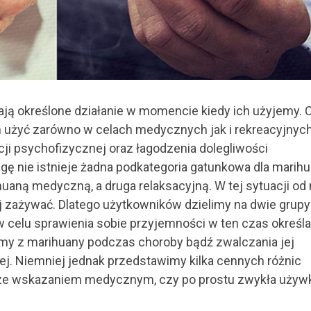
ą określone działanie w momencie kiedy ich użyjemy. 
 użyć zarówno w celach medycznych jak i rekreacyjnyc
cji psychofizycznej oraz łagodzenia dolegliwości
ę nie istnieje żadna podkategoria gatunkowa dla marihu
uaną medyczną, a druga relaksacyjną. W tej sytuacji od
j zażywać. Dlatego użytkowników dzielimy na dwie grupy
 w celu sprawienia sobie przyjemności w ten czas określa
stamy z marihuany podczas choroby bądź zwalczania jej
 Niemniej jednak przedstawimy kilka cennych różnic
 ze wskazaniem medycznym, czy po prostu zwykła używ