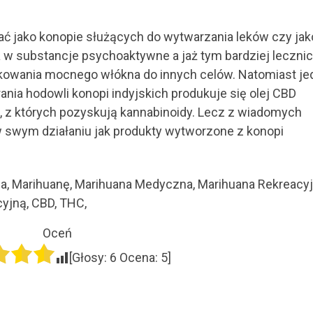
ać jako konopie służących do wytwarzania leków czy jak
a w substancje psychoaktywne a jaż tym bardziej lecznic
ukowania mocnego włókna do innych celów. Natomiast je
ania hodowli konopi indyjskich produkuje się olej CBD
, z których pozyskują kannabinoidy. Lecz z wiadomych
 w swym działaniu jak produkty wytworzone z konopi
a, Marihuanę, Marihuana Medyczna, Marihuana Rekreacyj
yjną, CBD, THC,
Oceń
[Głosy:
6
Ocena:
5
]