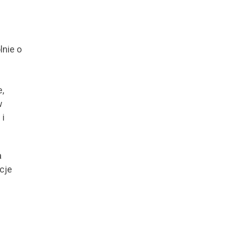
lnie o
,
w
 i
a
cje