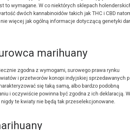
est to wymagane. W co niektórych sklepach holenderskic
wartość dwóch kannabinoidów takich jak THC i CBD nato
nie więcej jak ogólną informacje dotyczącą genetyki da
urowca marihuany
iecznie zgodna z wymogami, surowego prawa rynku
 kwiatów i przetworów konopi indyjskiej sprzedawanych 
arakteryzować się taką samą, albo bardzo podobną
iu i oczywiście powinna być zgodna z ich deklaracją. 
 nigdy te kwiaty nie będą tak przeselekcjonowane.
arihuany