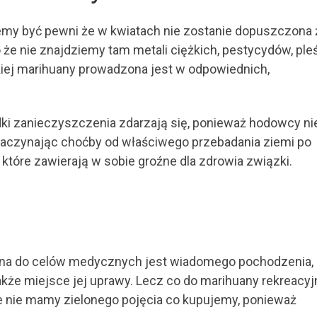
y być pewni że w kwiatach nie zostanie dopuszczona 
że nie znajdziemy tam metali ciężkich, pestycydów, ple
iej marihuany prowadzona jest w odpowiednich,
dki zanieczyszczenia zdarzają się, ponieważ hodowcy ni
zaczynając choćby od właściwego przebadania ziemi po
tóre zawierają w sobie groźne dla zdrowia związki.
na do celów medycznych jest wiadomego pochodzenia,
kże miejsce jej uprawy. Lecz co do marihuany rekreacyj
że nie mamy zielonego pojęcia co kupujemy, ponieważ