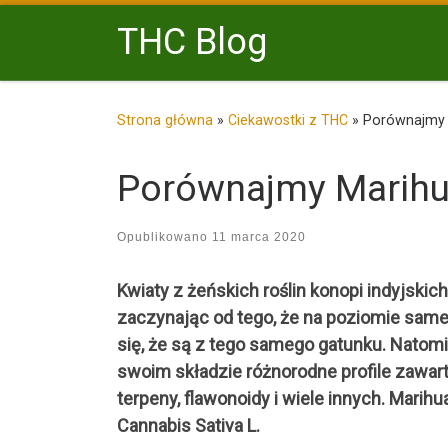
Przejdź do treści
THC Blog
Strona główna
»
Ciekawostki z THC
»
Porównajmy 
Porównajmy Marihu
Opublikowano
11 marca 2020
Kwiaty z żeńskich roślin konopi indyjskic
zaczynając od tego, że na poziomie same
się, że są z tego samego gatunku. Natomi
swoim składzie różnorodne profile zawart
terpeny, flawonoidy i wiele innych. Marih
Cannabis Sativa L.