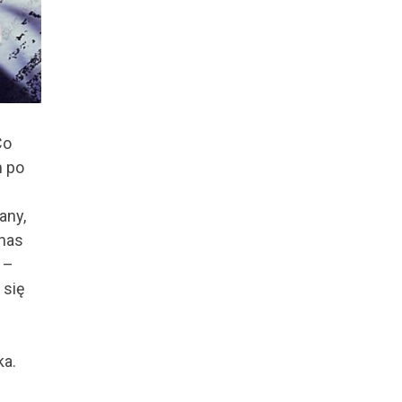
Co
h po
any,
 nas
 –
 się
ka.