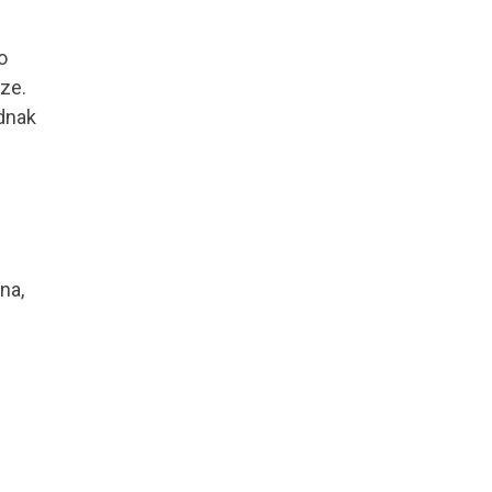
o
ze.
dnak
na,