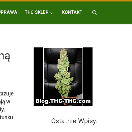
Search
UPRAWA
THC SKLEP
KONTAKT
ną
kazuje
ają w
y,
atunku
Ostatnie Wpisy: