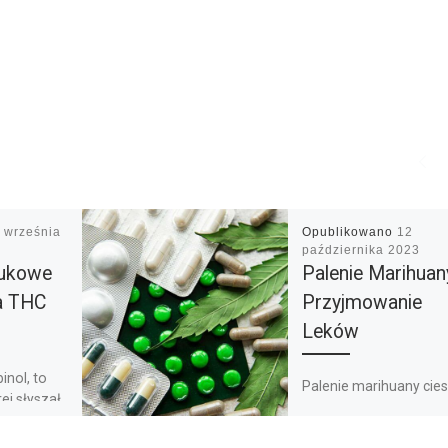
 września
Opublikowano
12
października 2023
aukowe
Palenie Marihuan
na THC
Przyjmowanie
Leków
inol, to
Palenie marihuany cie
ej słyszał
się coraz większą
popularnością. Nierza
konopiami