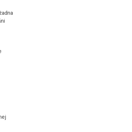
żadna
śni
e
nej