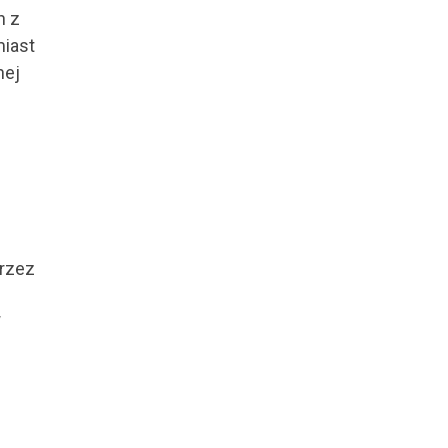
h z
miast
nej
przez
W