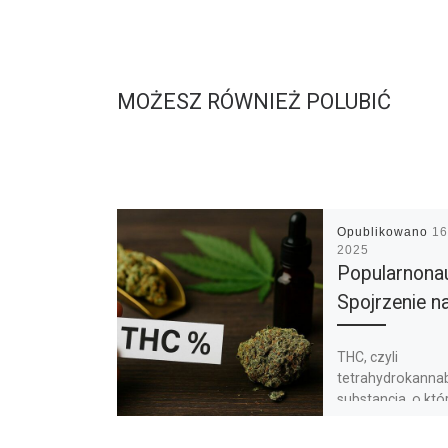
MOŻESZ RÓWNIEŻ POLUBIĆ
Opublikowano
16
2025
Popularnon
Spojrzenie 
THC, czyli
tetrahydrokannab
substancja, o któr
niemal każdy, kto
interesował się 