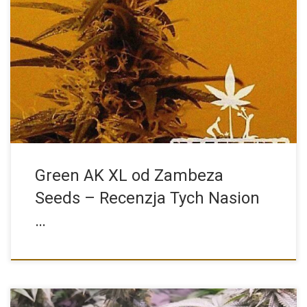
Zambeza Seeds to znany i ceniony producent nasion konopi,
który […]
Green AK XL od Zambeza
Seeds – Recenzja Tych Nasion
…