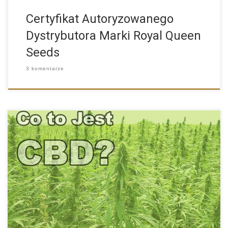
Certyfikat Autoryzowanego
Dystrybutora Marki Royal Queen
Seeds
3 komentarze
Prozdrowotne Działanie CBD CBD, czyli inaczej kannabidiol to
substancja pozyskiwana […]