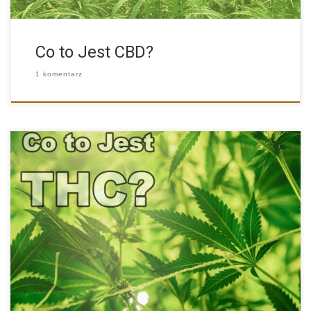
Co to Jest CBD?
1 komentarz
Marihuana to temat niezwykle kontrowersyjny. Jedni domagają
się jej całkowitej […]