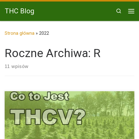
Przejdź do treści
THC Blog
Search
Me
Strona główna
»
2022
Roczne Archiwa:
R
11 wpisów
THCV cieszy się rosnącą popularnością. Naukowcy dokonują
kolejnych badań z […]