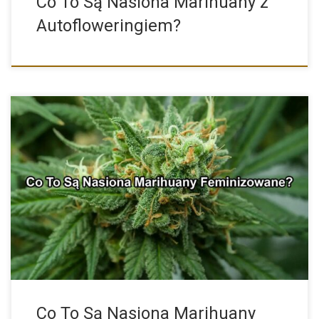
Co To Są Nasiona Marihuany z
Autofloweringiem?
Do nie tak dawna uprawa marihuany to była pewnego rodzaju […]
Co To Są Nasiona Marihuany