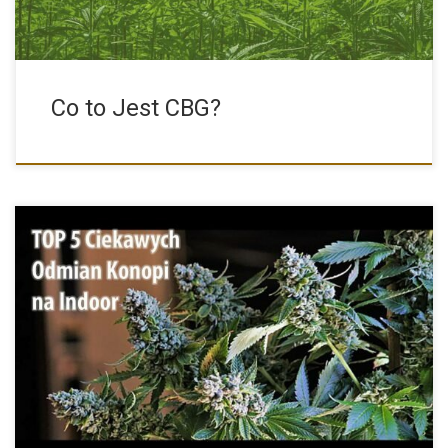
Co to Jest CBG?
Poniżej mamy dla Was ciekawy TOP 5 odmian marihuany, które
[…]