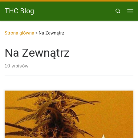
Przejdź do treści
THC Blog
Search
Me
Strona główna
»
Na Zewnątrz
Na Zewnątrz
10 wpisów
Zambeza Seeds to znany i ceniony producent nasion konopi,
który […]