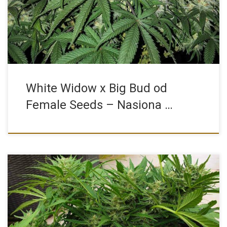
White Widow x Big Bud od
Female Seeds – Nasiona …
To pytanie, które zadaje sobie wiele osób, które chcą rozpocząć
[…]