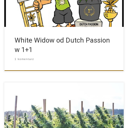
White Widow od Dutch Passion
w 1+1
1 komentarz
Nasiona marihuany outdoor to dokładnie kategoria odmian
konopi przeznaczonych do […]