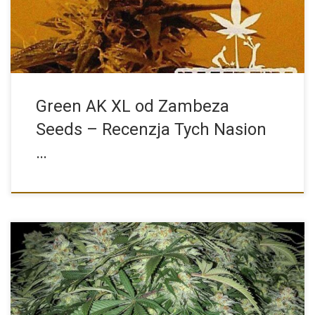
Green AK XL od Zambeza
Seeds – Recenzja Tych Nasion
…
Nasiona Marihuany: White Widow x Big Bud od Female Seeds […]