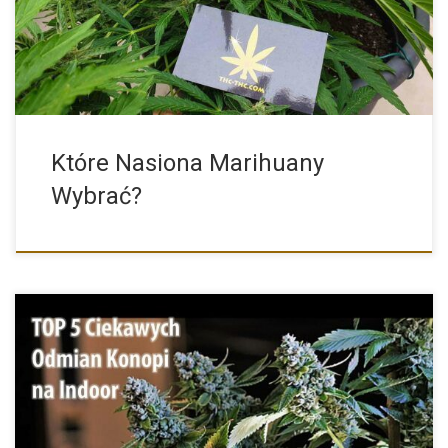
Które Nasiona Marihuany
Wybrać?
Poniżej mamy dla Was ciekawy TOP 5 odmian marihuany, które
[…]