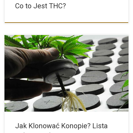
Co to Jest THC?
Niemal każdy z nas widział kiedyś odnóżkę jakiejkolwiek rośliny
domowej. […]
Jak Klonować Konopie? Lista