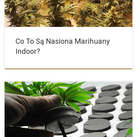
Co To Są Nasiona Marihuany
Indoor?
Niemal każdy z nas widział kiedyś odnóżkę jakiejkolwiek rośliny
domowej. […]