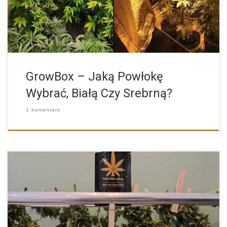
GrowBox – Jaką Powłokę
Wybrać, Białą Czy Srebrną?
1 komentarz
Suszenie ściętych roślin konopi to kwestia, która interesuje
naprawdę dużą […]