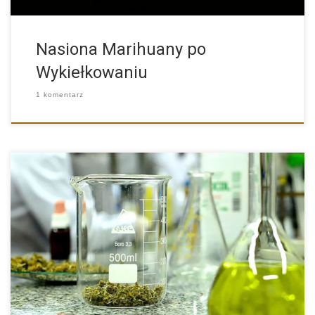
Nasiona Marihuany po
Wykiełkowaniu
1 komentarz
W przeciągu ostatnich latach olej CBD pozyskany z rośliny
konopi […]