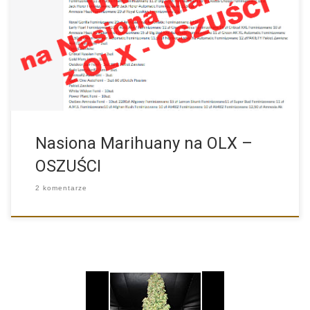
Uwaga na nasiona marihuany z ogłoszeń na OLX. Już jakiś […]
Nasiona Marihuany na OLX –
OSZUŚCI
2 komentarze