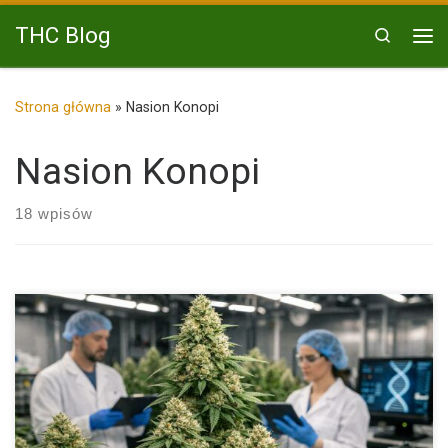
Przejdź do treści
THC Blog
Search
Me
Strona główna
»
Nasion Konopi
Nasion Konopi
18 wpisów
Automaty XXL to rezultat wieloetapowych selekcji i krzyżowań,
których celem […]