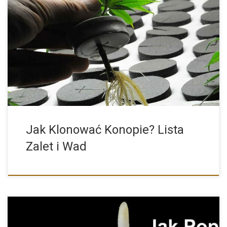
Niemal każdy z nas widział kiedyś odnóżkę jakiejkolwiek rośliny
domowej. […]
Jak Klonować Konopie? Lista
Zalet i Wad