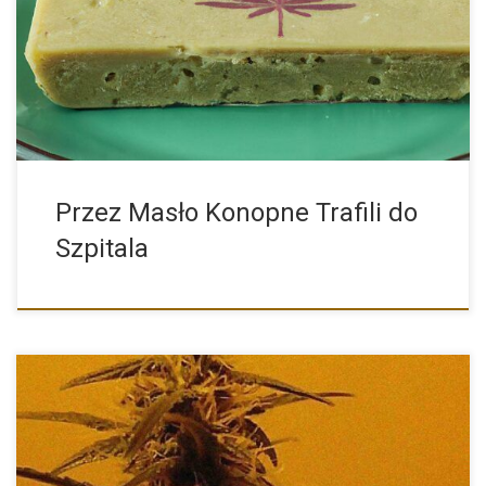
Szpitalne wizyty z powodu masła konopnego: Co należy
wiedzieć? Masło […]
Przez Masło Konopne Trafili do
Szpitala
Zambeza Seeds to znany i ceniony producent nasion konopi,