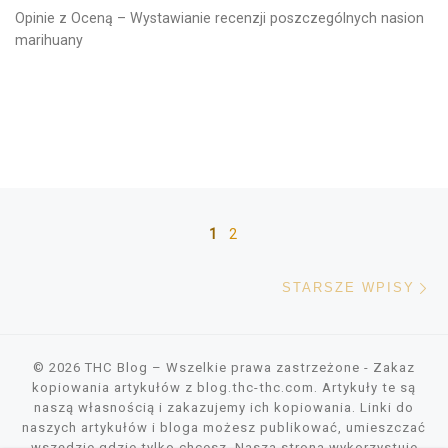
Opinie z Oceną – Wystawianie recenzji poszczególnych nasion
marihuany
Nawigacja po wpisach
1
2
St
STARSZE WPISY
© 2026
THC Blog
– Wszelkie prawa zastrzeżone
- Zakaz
kopiowania artykułów z blog.thc-thc.com. Artykuły te są
naszą własnością i zakazujemy ich kopiowania. Linki do
naszych artykułów i bloga możesz publikować, umieszczać
wszędzie gdzie tylko chcesz. Nasza strona wykorzystuje