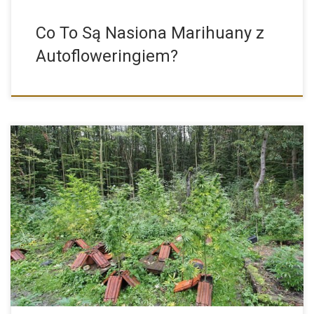
Co To Są Nasiona Marihuany z
Autofloweringiem?
Sposoby na Złodziei Przy Uprawie Konopi Indyjskich na Dworze,
Czyli […]