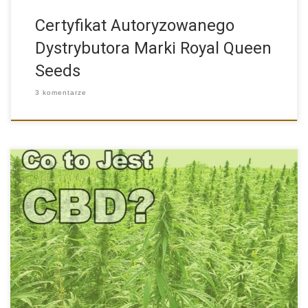
Certyfikat Autoryzowanego
Dystrybutora Marki Royal Queen
Seeds
3 komentarze
Prozdrowotne Działanie CBD CBD, czyli inaczej kannabidiol to
substancja pozyskiwana […]