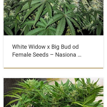
Nasiona Marihuany: White Widow x Big Bud od Female Seeds […]
White Widow x Big Bud od
Female Seeds – Nasiona …
To pytanie, które zadaje sobie wiele osób, które chcą rozpocząć