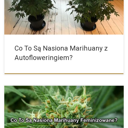
siewnej […]
Co To Są Nasiona Marihuany z
Autofloweringiem?
Do nie tak dawna uprawa marihuany to była pewnego rodzaju […]