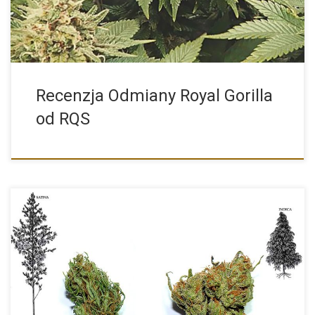
Recenzja Odmiany Royal Gorilla
od RQS
Sativa vs Indica: gatunki marihuany i ich oddziaływanie W
każdym […]