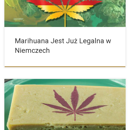
Marihuana Jest Już Legalna w
Niemczech
Szpitalne wizyty z powodu masła konopnego: Co należy
wiedzieć? Masło […]