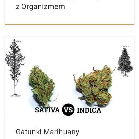
z Organizmem
Sativa vs Indica: gatunki marihuany i ich oddziaływanie W
każdym […]
Gatunki Marihuany