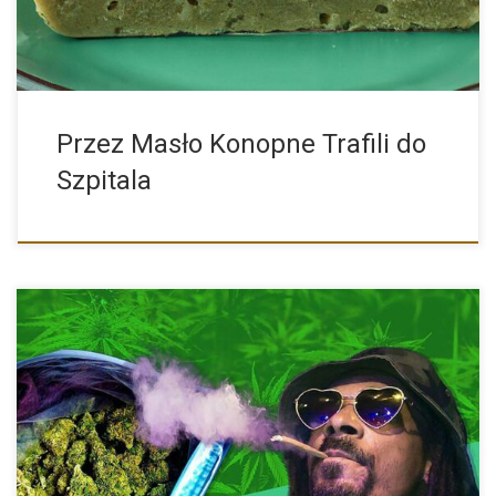
Przez Masło Konopne Trafili do
Szpitala
Legenda hip-hopu i wieloletni wielbiciel marihuany Snoop Dogg,
zszokował opinię […]