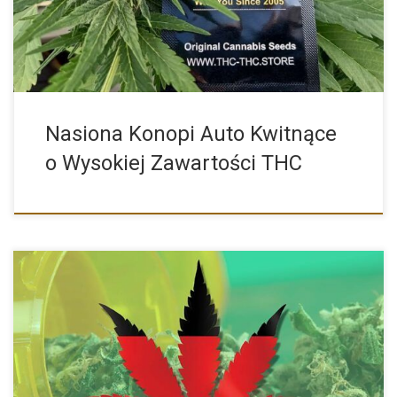
Nasiona Konopi Auto Kwitnące
o Wysokiej Zawartości THC
Niemcy legalizują marihuanę – ile marihuany można mieć teraz
przy […]